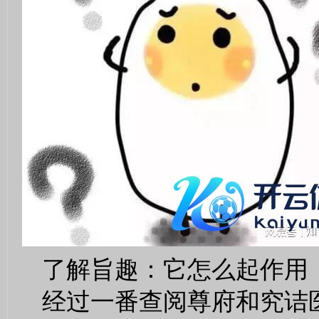
了解旨趣：它怎么起作用
经过一番查阅尊府和究诘医