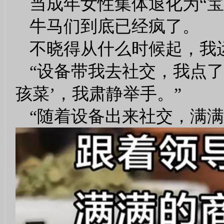
当成年女性集体退化为“宝
牛马们到底已经疯了。
不晓得从什么时候起，我
“设备带我去社交，我点
孩菜’，我肃静举手。”
“随着设备出来社交，满