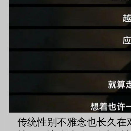
传统性别不雅念也长久在