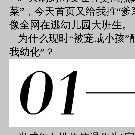
菜”，今天首页又给我推“爹系
像全网在逃幼儿园大班生。
为什么现时“被宠成小孩”
我幼化”？