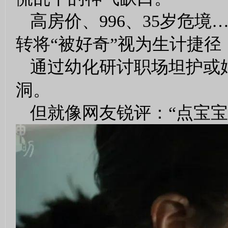
高房价、996、35岁危
转将“被好奇”视为生计捷
通过幼化研讨职场坦护或
洞。
但就像网友锐评：“点宝