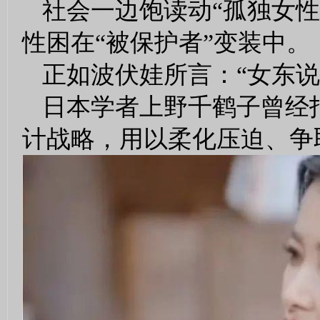
社会一边饱读动“孤独女性
性困在“被保护者”变装中。
正如波伏娃所言：“女东
日本学者上野千鹤子曾经
计战略，用以柔化压迫、争