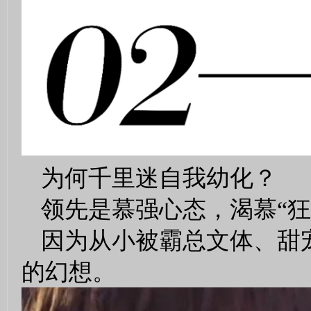
为何千里迷自我幼化？
领先是慕强心态，渴慕“狂
因为从小被霸总文体、甜
的幻想。