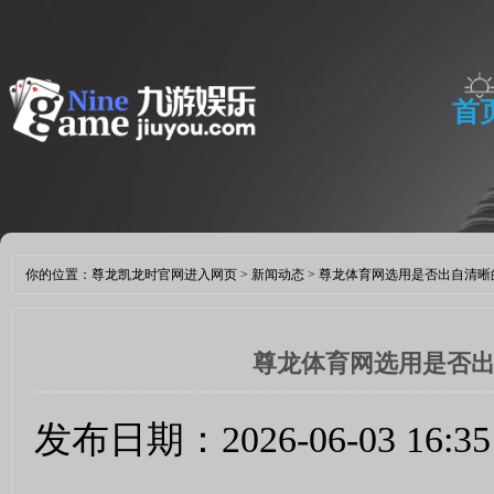
首
新
你的位置：
尊龙凯龙时官网进入网页
>
新闻动态
> 尊龙体育网选用是否出自清晰
尊龙体育网选用是否出
发布日期：2026-06-03 16