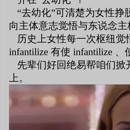
“去幼化”可清楚为女性挣
向主体意志觉悟与东说念主
历史上女性每一次枢纽觉悟，常常
infantilize 有使 infan
先辈们好回绝易帮咱们掀
上。