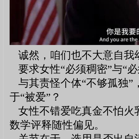
诚然，咱们也不大意自我
要求女性“必须稠密”与“
与其责怪个体“不够孤独
于“被爱”？
女性不错爱吃真金不怕火
数学评释随性偏见。
关节在于，选用是否出自