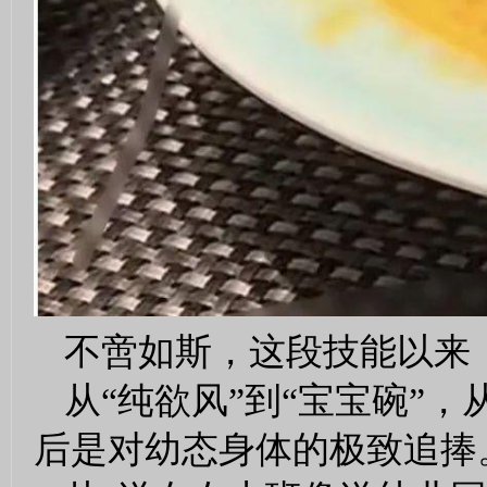
不啻如斯，这段技能以来
从“纯欲风”到“宝宝碗”，从L
后是对幼态身体的极致追捧