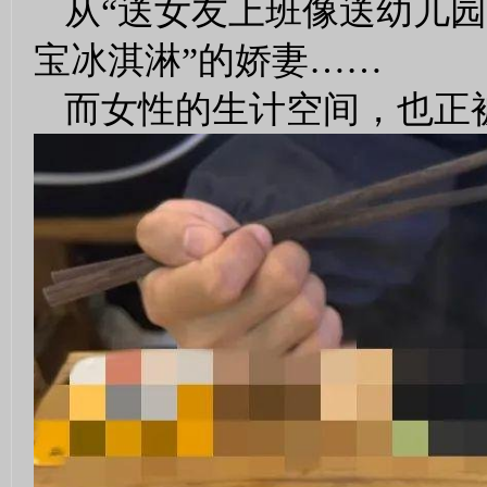
从“送女友上班像送幼儿园
宝冰淇淋”的娇妻……
而女性的生计空间，也正